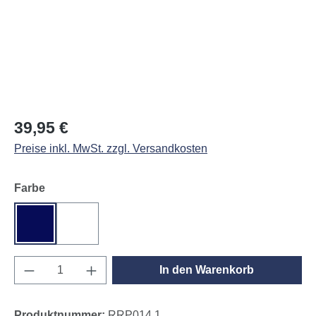
Regulärer Preis:
39,95 €
Preise inkl. MwSt. zzgl. Versandkosten
auswählen
Farbe
navy
weiß
Produkt Anzahl: Gib den gewünschten Wert e
In den Warenkorb
Produktnummer:
RRP014.1