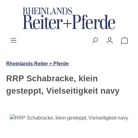
Zum Hauptinhalt springen
Ware
Rheinlands Reiter + Pferde
RRP Schabracke, klein
gesteppt, Vielseitigkeit navy
Bildergalerie überspringen