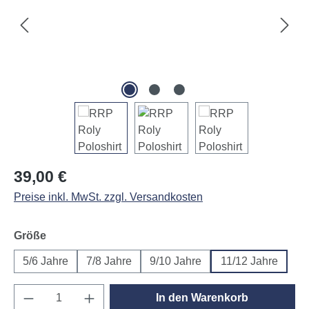
Regulärer Preis:
39,00 €
Preise inkl. MwSt. zzgl. Versandkosten
auswählen
Größe
5/6 Jahre
7/8 Jahre
9/10 Jahre
11/12 Jahre
Produkt Anzahl: Gib den gewünschten Wert e
In den Warenkorb