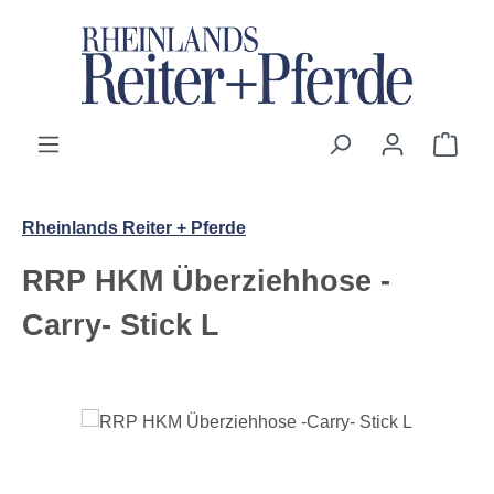
Zum Hauptinhalt springen
Ware
Rheinlands Reiter + Pferde
RRP HKM Überziehhose -
Carry- Stick L
Bildergalerie überspringen