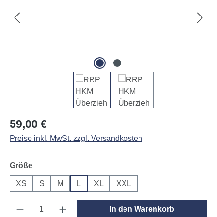
Regulärer Preis:
59,00 €
Preise inkl. MwSt. zzgl. Versandkosten
auswählen
Größe
XS
S
M
L
XL
XXL
Produkt Anzahl: Gib den gewünschten Wert e
In den Warenkorb