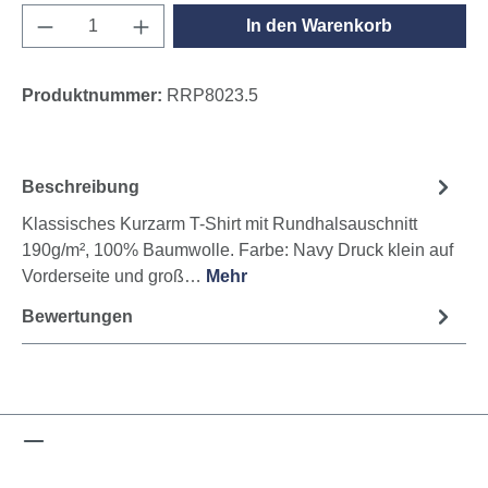
Produkt Anzahl: Gib den gewünschten Wert e
In den Warenkorb
Produktnummer:
RRP8023.5
Beschreibung
Klassisches Kurzarm T-Shirt mit Rundhalsauschnitt
190g/m², 100% Baumwolle. Farbe: Navy Druck klein auf
Vorderseite und groß…
Mehr
Bewertungen