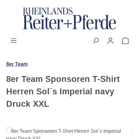
Zum Hauptinhalt springen
Ware
8er Team
8er Team Sponsoren T-Shirt
Herren Sol´s Imperial navy
Druck XXL
Bildergalerie überspringen