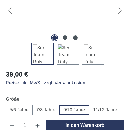
Regulärer Preis:
39,00 €
Preise inkl. MwSt. zzgl. Versandkosten
auswählen
Größe
5/6 Jahre
7/8 Jahre
9/10 Jahre
11/12 Jahre
Produkt Anzahl: Gib den gewünschten Wert e
In den Warenkorb